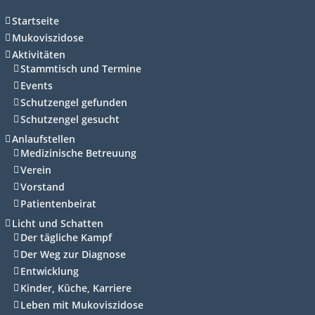
Startseite
Mukoviszidose
Aktivitäten
Stammtisch und Termine
Events
Schutzengel gefunden
Schutzengel gesucht
Anlaufstellen
Medizinische Betreuung
Verein
Vorstand
Patientenbeirat
Licht und Schatten
Der tägliche Kampf
Der Weg zur Diagnose
Entwicklung
Kinder, Küche, Karriere
Leben mit Mukoviszidose