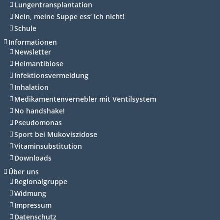
Lungentransplantation
Nein, meine Suppe ess‘ ich nicht!
Schule
Informationen
Newsletter
Heimantibiose
Infektionsvermeidung
Inhalation
Medikamentenvernebler mit Ventilsystem
No handshake!
Pseudomonas
Sport bei Mukoviszidose
Vitaminsubstitution
Downloads
Über uns
Regionalgruppe
Widmung
Impressum
Datenschutz