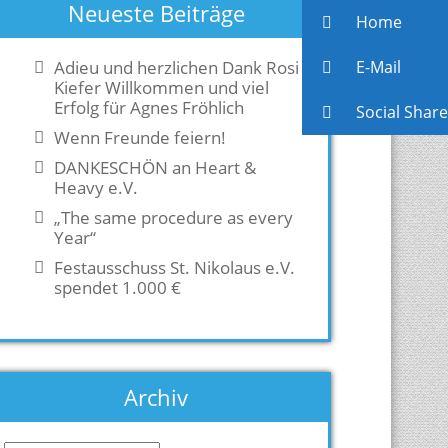
Neueste Beiträge
Home
Adieu und herzlichen Dank Rosi
E-Mail
Kiefer Willkommen und viel
Erfolg für Agnes Fröhlich
Social Share
Wenn Freunde feiern!
DANKESCHÖN an Heart &
Heavy e.V.
„The same procedure as every
Year“
Festausschuss St. Nikolaus e.V.
spendet 1.000 €
Archiv