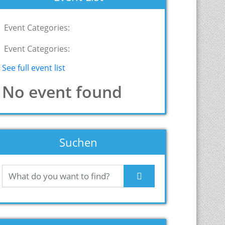
Event Categories:
Event Categories:
See full event list
No event found
Suchen