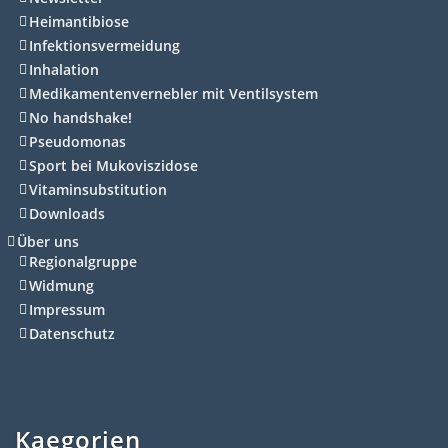
Heimantibiose
Infektionsvermeidung
Inhalation
Medikamentenvernebler mit Ventilsystem
No handshake!
Pseudomonas
Sport bei Mukoviszidose
Vitaminsubstitution
Downloads
Über uns
Regionalgruppe
Widmung
Impressum
Datenschutz
Kaegorien