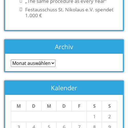
„The same procedure as every Year“
Festausschuss St. Nikolaus e.V. spendet
1.000 €
Archiv
Archiv
Kalender
M
D
M
D
F
S
S
1
2
3
4
5
6
7
8
9