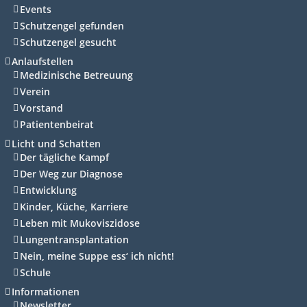
Events
Schutzengel gefunden
Schutzengel gesucht
Anlaufstellen
Medizinische Betreuung
Verein
Vorstand
Patientenbeirat
Licht und Schatten
Der tägliche Kampf
Der Weg zur Diagnose
Entwicklung
Kinder, Küche, Karriere
Leben mit Mukoviszidose
Lungentransplantation
Nein, meine Suppe ess‘ ich nicht!
Schule
Informationen
Newsletter