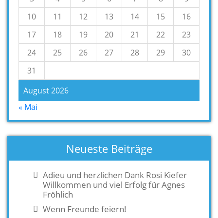
10
11
12
13
14
15
16
17
18
19
20
21
22
23
24
25
26
27
28
29
30
31
August 2026
« Mai
Neueste Beiträge
Adieu und herzlichen Dank Rosi Kiefer
Willkommen und viel Erfolg für Agnes
Fröhlich
Wenn Freunde feiern!