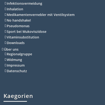
Infektionsvermeidung
Inhalation
Medikamentenvernebler mit Ventilsystem
No handshake!
Pseudomonas
Sport bei Mukoviszidose
Vitaminsubstitution
Downloads
Über uns
Regionalgruppe
Widmung
Impressum
Datenschutz
Kaegorien