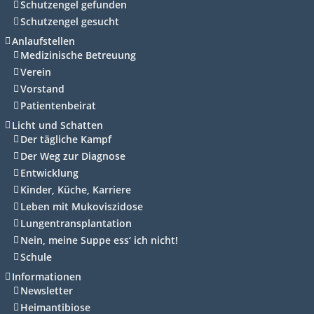
Schutzengel gefunden
Schutzengel gesucht
Anlaufstellen
Medizinische Betreuung
Verein
Vorstand
Patientenbeirat
Licht und Schatten
Der tägliche Kampf
Der Weg zur Diagnose
Entwicklung
Kinder, Küche, Karriere
Leben mit Mukoviszidose
Lungentransplantation
Nein, meine Suppe ess‘ ich nicht!
Schule
Informationen
Newsletter
Heimantibiose