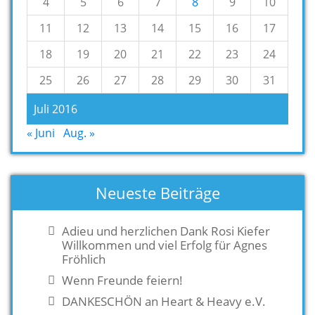
4
5
6
7
8
9
10
11
12
13
14
15
16
17
18
19
20
21
22
23
24
25
26
27
28
29
30
31
Juli 2016
« Juni
Aug. »
Neueste Beiträge
Adieu und herzlichen Dank Rosi Kiefer
Willkommen und viel Erfolg für Agnes
Fröhlich
Wenn Freunde feiern!
DANKESCHÖN an Heart & Heavy e.V.