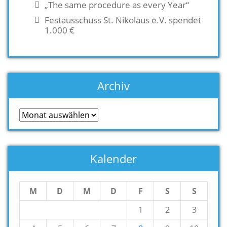
„The same procedure as every Year“
Festausschuss St. Nikolaus e.V. spendet
1.000 €
Archiv
Archiv
Kalender
M
D
M
D
F
S
S
1
2
3