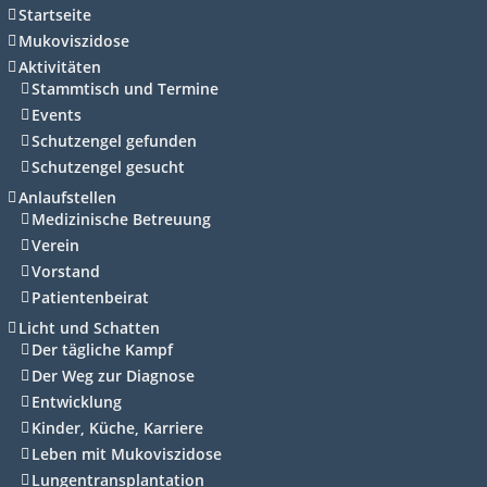
Startseite
Mukoviszidose
Aktivitäten
Stammtisch und Termine
Events
Schutzengel gefunden
Schutzengel gesucht
Anlaufstellen
Medizinische Betreuung
Verein
Vorstand
Patientenbeirat
Licht und Schatten
Der tägliche Kampf
Der Weg zur Diagnose
Entwicklung
Kinder, Küche, Karriere
Leben mit Mukoviszidose
Lungentransplantation