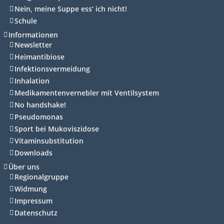
Nein, meine Suppe ess‘ ich nicht!
Schule
Informationen
Newsletter
Heimantibiose
Infektionsvermeidung
Inhalation
Medikamentenvernebler mit Ventilsystem
No handshake!
Pseudomonas
Sport bei Mukoviszidose
Vitaminsubstitution
Downloads
Über uns
Regionalgruppe
Widmung
Impressum
Datenschutz