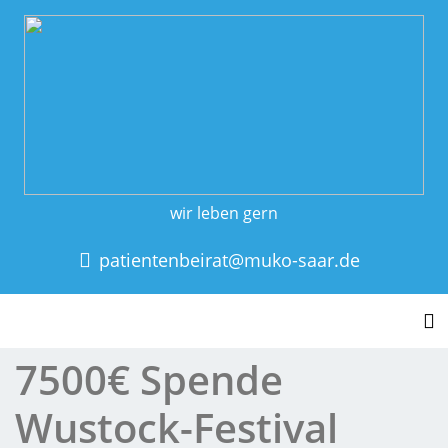
wir leben gern
patientenbeirat@muko-saar.de
To
7500€ Spende
Wustock-Festival