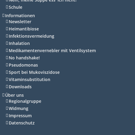
Schule
Informationen
Newsletter
Heimantibiose
Infektionsvermeidung
Inhalation
Medikamentenvernebler mit Ventilsystem
No handshake!
Pseudomonas
Sport bei Mukoviszidose
Vitaminsubstitution
Downloads
Über uns
Regionalgruppe
Widmung
Impressum
Datenschutz