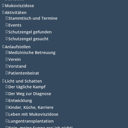
Mukoviszidose
Aktivitäten
Stammtisch und Termine
Events
Schutzengel gefunden
Schutzengel gesucht
Anlaufstellen
Medizinische Betreuung
Verein
Vorstand
Patientenbeirat
Licht und Schatten
Der tägliche Kampf
Der Weg zur Diagnose
Entwicklung
Kinder, Küche, Karriere
Leben mit Mukoviszidose
Lungentransplantation
Nein, meine Suppe ess‘ ich nicht!