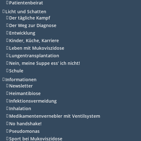
Patientenbeirat
Licht und Schatten
Der tägliche Kampf
Der Weg zur Diagnose
Entwicklung
Kinder, Küche, Karriere
Leben mit Mukoviszidose
Lungentransplantation
Nein, meine Suppe ess‘ ich nicht!
Schule
Informationen
Newsletter
Heimantibiose
Infektionsvermeidung
Inhalation
Medikamentenvernebler mit Ventilsystem
No handshake!
Pseudomonas
Sport bei Mukoviszidose