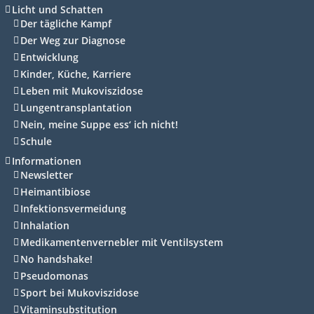
Licht und Schatten
Der tägliche Kampf
Der Weg zur Diagnose
Entwicklung
Kinder, Küche, Karriere
Leben mit Mukoviszidose
Lungentransplantation
Nein, meine Suppe ess‘ ich nicht!
Schule
Informationen
Newsletter
Heimantibiose
Infektionsvermeidung
Inhalation
Medikamentenvernebler mit Ventilsystem
No handshake!
Pseudomonas
Sport bei Mukoviszidose
Vitaminsubstitution