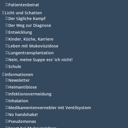
Patientenbeirat
Licht und Schatten
Der tägliche Kampf
Der Weg zur Diagnose
Entwicklung
Kinder, Küche, Karriere
Leben mit Mukoviszidose
Lungentransplantation
Nein, meine Suppe ess‘ ich nicht!
Schule
Informationen
Newsletter
Heimantibiose
Infektionsvermeidung
Inhalation
Medikamentenvernebler mit Ventilsystem
No handshake!
Pseudomonas