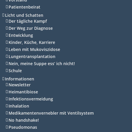
Patientenbeirat
Licht und Schatten
Der tägliche Kampf
Der Weg zur Diagnose
Entwicklung
Kinder, Küche, Karriere
Leben mit Mukoviszidose
Lungentransplantation
Nein, meine Suppe ess‘ ich nicht!
Schule
Informationen
Newsletter
Heimantibiose
Infektionsvermeidung
Inhalation
Medikamentenvernebler mit Ventilsystem
No handshake!
Pseudomonas